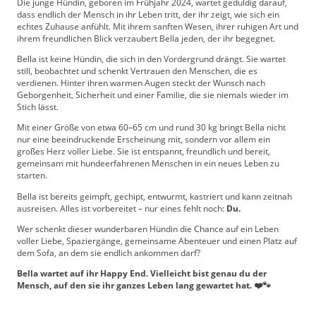
Die junge Hündin, geboren im Frühjahr 2024, wartet geduldig darauf,
dass endlich der Mensch in ihr Leben tritt, der ihr zeigt, wie sich ein
echtes Zuhause anfühlt. Mit ihrem sanften Wesen, ihrer ruhigen Art und
ihrem freundlichen Blick verzaubert Bella jeden, der ihr begegnet.
Bella ist keine Hündin, die sich in den Vordergrund drängt. Sie wartet
still, beobachtet und schenkt Vertrauen den Menschen, die es
verdienen. Hinter ihren warmen Augen steckt der Wunsch nach
Geborgenheit, Sicherheit und einer Familie, die sie niemals wieder im
Stich lässt.
Mit einer Größe von etwa 60–65 cm und rund 30 kg bringt Bella nicht
nur eine beeindruckende Erscheinung mit, sondern vor allem ein
großes Herz voller Liebe. Sie ist entspannt, freundlich und bereit,
gemeinsam mit hundeerfahrenen Menschen in ein neues Leben zu
starten.
Bella ist bereits geimpft, gechipt, entwurmt, kastriert und kann zeitnah
ausreisen. Alles ist vorbereitet – nur eines fehlt noch:
Du.
Wer schenkt dieser wunderbaren Hündin die Chance auf ein Leben
voller Liebe, Spaziergänge, gemeinsame Abenteuer und einen Platz auf
dem Sofa, an dem sie endlich ankommen darf?
Bella wartet auf ihr Happy End. Vielleicht bist genau du der
Mensch, auf den sie ihr ganzes Leben lang gewartet hat. ❤️🐾