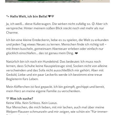
🐾
Hallo Welt, ich bin Bella!
🖤🤎
Ja, ich weiß... diese Kulleraugen. Die wirken nicht zufällig so. 😉 Aber ich
verspreche: Hinter meinem süßen Blick steckt noch viel mehr als nur
Charme.
Ich bin eine kleine Entdeckerin, liebe es zu spielen, die Welt zu erkunden
und jeden Tag etwas Neues zu lernen. Menschen finde ich richtig toll –
mit ihnen kuscheln, gemeinsam Abenteuer erleben oder einfach nur
glücklich einschlafen... das ist genau mein Ding. ❤️
Natürlich bin ich noch ein Hundekind. Das bedeutet: Ich muss noch
lernen, dass Schuhe keine Kauspielzeuge sind, Socken nicht von alleine
verschwinden und das Sofa nicht ausschließlich mir gehört. Aber mit
Geduld, Liebe und ein paar Leckerlis werde ich bestimmt eine treue
Begleiterin fürs Leben.
Mein Köfferchen ist fast gepackt. Ich bin geimpft, gechippt und bereit,
mein Herz an meine eigene Familie zu verschenken.
💚
Was ich suche?
Keine Villa. Kein Schloss. Kein Luxus.
Nur Menschen, die mich lieben, mit mir lachen, auch mal über meine
Welpen-Flausen schmunzeln und mir zeigen, wie schön ein "Für-immer-