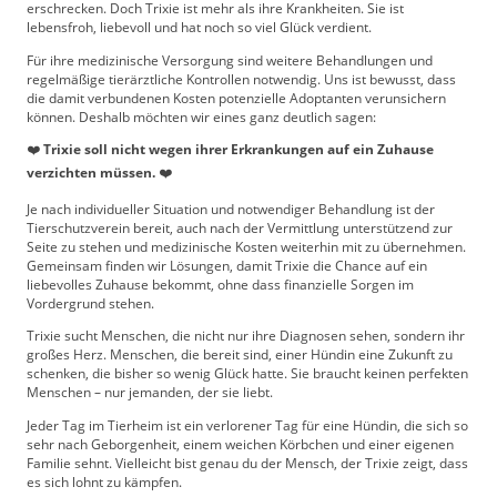
erschrecken. Doch Trixie ist mehr als ihre Krankheiten. Sie ist
lebensfroh, liebevoll und hat noch so viel Glück verdient.
Für ihre medizinische Versorgung sind weitere Behandlungen und
regelmäßige tierärztliche Kontrollen notwendig. Uns ist bewusst, dass
die damit verbundenen Kosten potenzielle Adoptanten verunsichern
können. Deshalb möchten wir eines ganz deutlich sagen:
❤️
Trixie soll nicht wegen ihrer Erkrankungen auf ein Zuhause
verzichten müssen.
❤️
Je nach individueller Situation und notwendiger Behandlung ist der
Tierschutzverein bereit, auch nach der Vermittlung unterstützend zur
Seite zu stehen und medizinische Kosten weiterhin mit zu übernehmen.
Gemeinsam finden wir Lösungen, damit Trixie die Chance auf ein
liebevolles Zuhause bekommt, ohne dass finanzielle Sorgen im
Vordergrund stehen.
Trixie sucht Menschen, die nicht nur ihre Diagnosen sehen, sondern ihr
großes Herz. Menschen, die bereit sind, einer Hündin eine Zukunft zu
schenken, die bisher so wenig Glück hatte. Sie braucht keinen perfekten
Menschen – nur jemanden, der sie liebt.
Jeder Tag im Tierheim ist ein verlorener Tag für eine Hündin, die sich so
sehr nach Geborgenheit, einem weichen Körbchen und einer eigenen
Familie sehnt. Vielleicht bist genau du der Mensch, der Trixie zeigt, dass
es sich lohnt zu kämpfen.