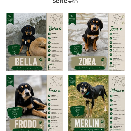
Seite
❤️🐶🐾