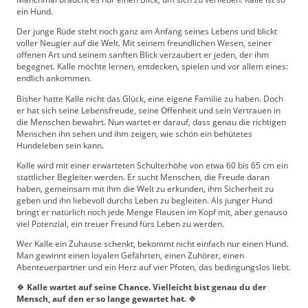
ein Hund.
Der junge Rüde steht noch ganz am Anfang seines Lebens und blickt
voller Neugier auf die Welt. Mit seinem freundlichen Wesen, seiner
offenen Art und seinem sanften Blick verzaubert er jeden, der ihm
begegnet. Kalle möchte lernen, entdecken, spielen und vor allem eines:
endlich ankommen.
Bisher hatte Kalle nicht das Glück, eine eigene Familie zu haben. Doch
er hat sich seine Lebensfreude, seine Offenheit und sein Vertrauen in
die Menschen bewahrt. Nun wartet er darauf, dass genau die richtigen
Menschen ihn sehen und ihm zeigen, wie schön ein behütetes
Hundeleben sein kann.
Kalle wird mit einer erwarteten Schulterhöhe von etwa 60 bis 65 cm ein
stattlicher Begleiter werden. Er sucht Menschen, die Freude daran
haben, gemeinsam mit ihm die Welt zu erkunden, ihm Sicherheit zu
geben und ihn liebevoll durchs Leben zu begleiten. Als junger Hund
bringt er natürlich noch jede Menge Flausen im Kopf mit, aber genauso
viel Potenzial, ein treuer Freund fürs Leben zu werden.
Wer Kalle ein Zuhause schenkt, bekommt nicht einfach nur einen Hund.
Man gewinnt einen loyalen Gefährten, einen Zuhörer, einen
Abenteuerpartner und ein Herz auf vier Pfoten, das bedingungslos liebt.
🍀
Kalle wartet auf seine Chance. Vielleicht bist genau du der
Mensch, auf den er so lange gewartet hat.
🍀