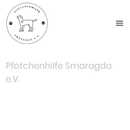
Pfötchenhilfe Smaragda
e.V.
Schön, dass Sie da sind. Wir freuen uns sehr,
dass Sie sich für unsere Tiere und unsere Arbeit
interessieren.
Wir sind ein eingetragener, gemeinnütziger
Verein und unterstützen unsere zwei
Tierschützerinnen vor Ort in Griechenland mit